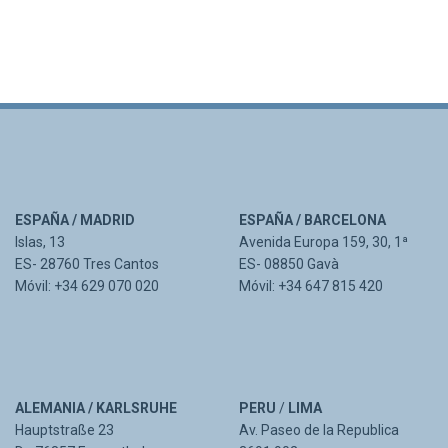
ESPAÑA / MADRID
ESPAÑA / BARCELONA
Islas, 13
Avenida Europa 159, 30, 1ª
ES- 28760 Tres Cantos
ES- 08850 Gavà
Móvil: +34 629 070 020
Móvil: +34 647 815 420
ALEMANIA / KARLSRUHE
PERU
/
LIMA
Hauptstraße 23
Av. Paseo de la Republica