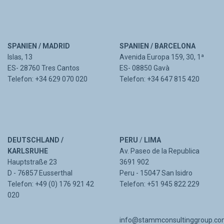
SPANIEN / MADRID
SPANIEN / BARCELONA
Islas, 13
Avenida Europa 159, 30, 1ª
ES- 28760 Tres Cantos
ES- 08850 Gavà
Telefon: +34 629 070 020
Telefon: +34 647 815 420
DEUTSCHLAND /
PERU
/
LIMA
KARLSRUHE
Av. Paseo de la Republica
Hauptstraße 23
3691 902
D - 76857 Eusserthal
Peru - 15047 San Isidro
Telefon: +49 (0) 176 921 42
Telefon: +51 945 822 229
020
info@stammconsultinggroup.c