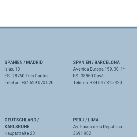
SPANIEN / MADRID
SPANIEN / BARCELONA
Islas, 13
Avenida Europa 159, 30, 1ª
ES- 28760 Tres Cantos
ES- 08850 Gavà
Telefon: +34 629 070 020
Telefon: +34 647 815 420
DEUTSCHLAND /
PERU
/
LIMA
KARLSRUHE
Av. Paseo de la Republica
Hauptstraße 23
3691 902