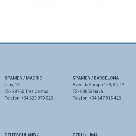
SPANIEN / MADRID
SPANIEN / BARCELONA
Islas, 13
Avenida Europa 159, 30, 1ª
ES- 28760 Tres Cantos
ES- 08850 Gavà
Telefon: +34 629 070 020
Telefon: +34 647 815 420
DEUTSCHLAND /
PERU
/
LIMA